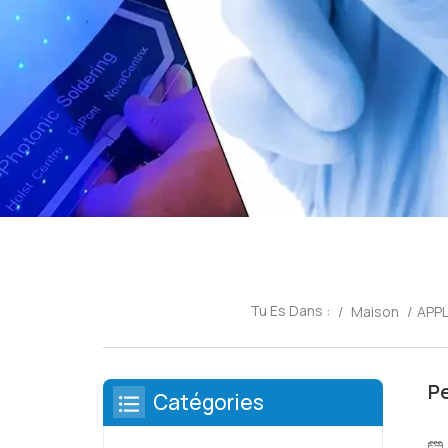
Tu Es Dans :
/
Maison
/
APP
Pe
Catégories