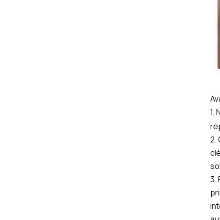
Av
1.
ré
2.
cl
so
3.
pr
in
au