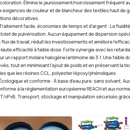
coloration. Élimine le jaunissement/noircissement fréquent av
x exigences de couleur et de blancheur des textiles haut de
nitions décoratives.
 Traitement facile, économies de temps et d'argent : La fluid
stolet de pulvérisation. Aucun équipement de dispersion spécia
s flux de travail, réduit les investissements et améliore l'effic
 Haute efficacité à faible dose. Forte synergie avec les reta
ur un rapport molaire halogène/antimoine de 3:1. Une faible 
evés, tout en minimisant l'ajout de poids et en préservant la 
lles que les résines CCL, polyester/époxy/phénoliques.
 Écologique et conforme : À base d'eau pure, sans solvant. Auc
nforme à la réglementation européenne REACH et aux normes
T/vPvB. Transport, stockage et manipulation sécurisés grâce 