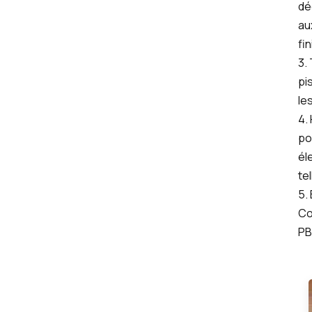
dé
au
Trioxyde De Bismuth (Bi2O3)
fi
3.
pi
le
4.
po
él
te
5.
Co
PB