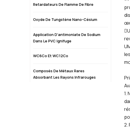
Retardateurs De Flamme De Fibre
pr
di
Oxyde De Tungstène Nano-Césium
œu
U
Application D'antimoniate De Sodium
re
Dans Le PVC Ignifuge
UM
le
WC6Co Et WC12Co
mo
Composés De Métaux Rares
Pr
Absorbant Les Rayons Infrarouges
Av
Oxyde D'erbium (Er2O3)
1.
da
Catalyseurs À Base D'antimoine
ré
po
Oxyde/pentoxyde D'antimoine
2.
(Sb2O3/Sb2O5)