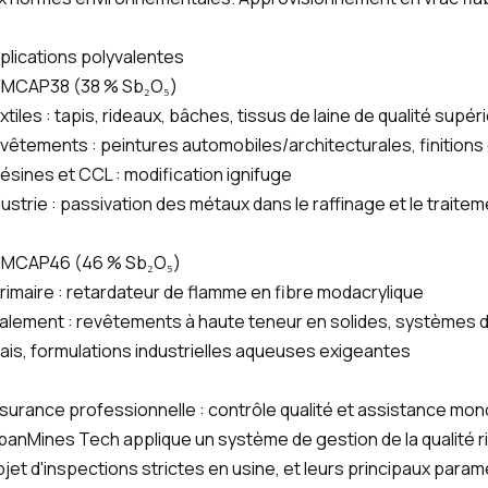
plications polyvalentes
MCAP38 (38 % Sb₂O₅)
xtiles : tapis, rideaux, bâches, tissus de laine de qualité supér
vêtements : peintures automobiles/architecturales, finitions
ésines et CCL : modification ignifuge
dustrie : passivation des métaux dans le raffinage et le trait
MCAP46 (46 % Sb₂O₅)
rimaire : retardateur de flamme en fibre modacrylique
alement : revêtements à haute teneur en solides, systèmes 
ais, formulations industrielles aqueuses exigeantes
surance professionnelle : contrôle qualité et assistance mon
banMines Tech applique un système de gestion de la qualité 
objet d'inspections strictes en usine, et leurs principaux para