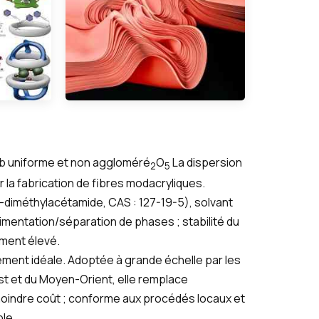
Sb uniforme et non aggloméré
O
La dispersion
2
5
la fabrication de fibres modacryliques.
-diméthylacétamide, CAS : 127-19-5), solvant
imentation/séparation de phases ; stabilité du
ment élevé.
ment idéale. Adoptée à grande échelle par les
st et du Moyen-Orient, elle remplace
oindre coût ; conforme aux procédés locaux et
le.