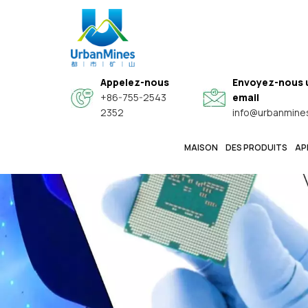
Appelez-nous
Envoyez-nous 
+86-755-2543
email
2352
info@urbanmine
MAISON
DES PRODUITS
AP
Poudres Sphériques D'alliage Haut De Gamme Spéciales
Poudres Métalliques Fines De Haute Pureté Et De Qualité Électronique
Poudres Fonctionnelles Conductrices Composites Noyau-Coquille