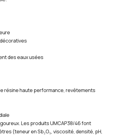
ieure
 décoratives
ement des eaux usées
de résine haute performance, revêtements
diale
rigoureux. Les produits UMCAP38/46 font
mètres (teneur en Sb₂O₅, viscosité, densité, pH,