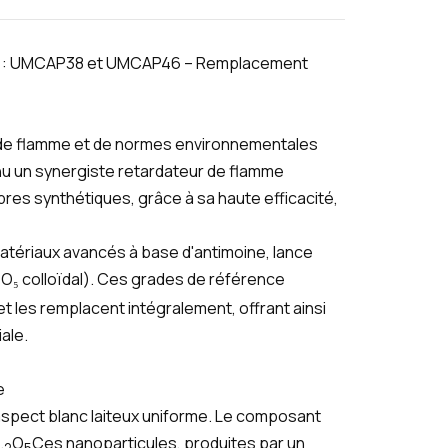
é : UMCAP38 et UMCAP46 – Remplacement
 de flamme et de normes environnementales
enu un synergiste retardateur de flamme
ibres synthétiques, grâce à sa haute efficacité,
matériaux avancés à base d'antimoine, lance
₅ colloïdal). Ces grades de référence
es remplacent intégralement, offrant ainsi
ale.
e
aspect blanc laiteux uniforme. Le composant
.
O
Ces nanoparticules, produites par un