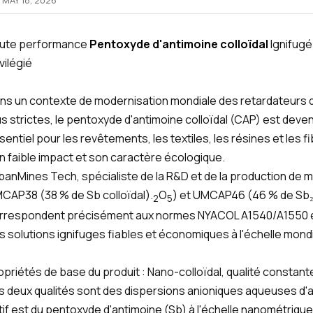
MAY 18, 2026
ute performance
Pentoxyde d'antimoine colloïdal
Ignifug
vilégié
ns un contexte de modernisation mondiale des retardateurs
us strictes, le pentoxyde d'antimoine colloïdal (CAP) est dev
sentiel pour les revêtements, les textiles, les résines et les f
n faible impact et son caractère écologique.
banMines Tech, spécialiste de la R&D et de la production de 
CAP38 (38 % de Sb colloïdal).
O
) et UMCAP46 (46 % de Sb₂O
2
5
rrespondent précisément aux normes NYACOL A1540/A1550 et l
s solutions ignifuges fiables et économiques à l'échelle mondi
opriétés de base du produit : Nano-colloïdal, qualité constant
s deux qualités sont des dispersions anioniques aqueuses d'
tif est du pentoxyde d'antimoine (Sb) à l'échelle nanométrique