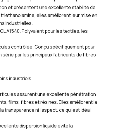
2
5
ion et présentent une excellente stabilité de
triéthanolamine, elles améliorent leur mise en
s industrielles.
A1540. Polyvalent pour les textiles, les
cules contrôlée. Conçu spécifiquement pour
 série par les principaux fabricants de fibres
ins industriels
articules assurent une excellente pénétration
, films, fibres et résines. Elles améliorent la
 transparence ni l’aspect, ce qui est idéal
xcellente dispersion liquide évite la