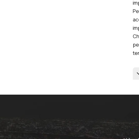
im
Pe
ac
im
Ch
pe
te