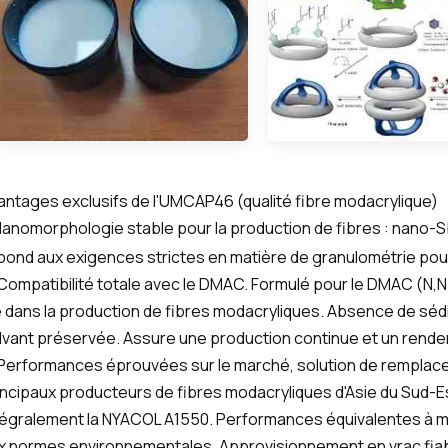
antages exclusifs de l'UMCAP46 (qualité fibre modacrylique)
 Nanomorphologie stable pour la production de fibres : nano-
pond aux exigences strictes en matière de granulométrie pour 
 Compatibilité totale avec le DMAC. Formulé pour le DMAC (N,N
é dans la production de fibres modacryliques. Absence de séd
lvant préservée. Assure une production continue et un rende
 Performances éprouvées sur le marché, solution de remplace
incipaux producteurs de fibres modacryliques d'Asie du Sud-E
tégralement la NYACOL A1550. Performances équivalentes à m
x normes environnementales. Approvisionnement en vrac fiab