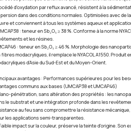
océdé d'oxydation par reflux avancé, résistent à la sédimentat
spersion dans des conditions normales. Optimisées avec de la 
vre et conviennent à tous les systèmes aqueux et application
MCAP38 : teneur en Sb₂O₅ ≥ 38 %. Conforme à la norme NYACOL 
vêtements et les résines.
CAP46 : teneur en Sb₂O₅ ≥ 46 %. Morphologie des nanoparti
s fibres modacryliques, il remplace le NYACOL A1550. Produit en
dacryliques d’Asie du Sud-Est et du Moyen-Orient.
incipaux avantages : Performances supérieures pour les beso
antages communs aux bases (UMCAP38 et UMCAP46)
 Nano-pénétration, sans altération des propriétés : les nanop
ns le substrat et une intégration profonde dans les revêtements
sistance au feu sans compromettre la résistance mécanique, la
ur les applications semi-transparentes.
 Faible impact sur la couleur, préserve la teinte d'origine. Son e