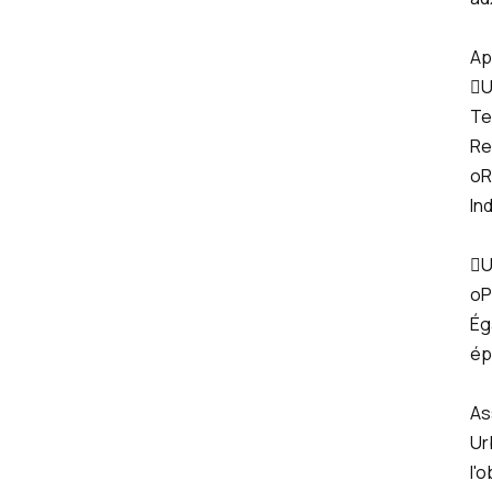
Ap
U
Te
Re
oR
In
U
oP
Ég
ép
As
Ur
l'