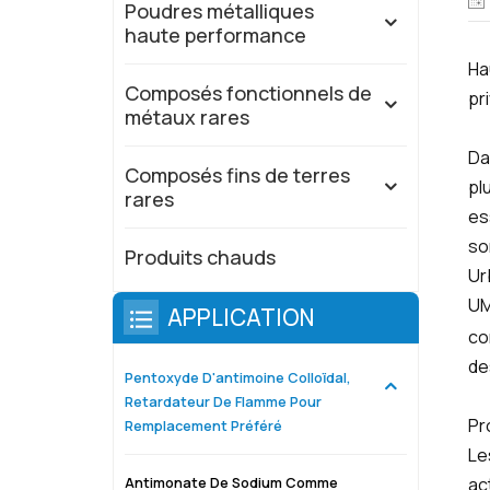
Poudres métalliques
haute performance
Ha
Composés fonctionnels de
pri
métaux rares
Da
Composés fins de terres
pl
rares
es
so
Produits chauds
Ur
UM
APPLICATION
co
de
Pentoxyde D'antimoine Colloïdal,
Retardateur De Flamme Pour
Pr
Remplacement Préféré
Le
ac
Antimonate De Sodium Comme