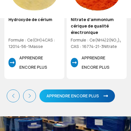
utilisations.
Nitrate d'ammonium
Nitrate de lanthane
cérique de qualité
électronique
Formule : Ce(NH4)2(NO₃)₆
Formule : La(NO₃)3·6H₂O
CAS : 16774-21-3Nitrate
CAS : 10277-43-7 Nitrate
d'ammonium de cérium(IV)
de lanthane hexahydraté,
APPRENDRE
APPRENDRE
de qualité électronique,
masse moléculaire 433,01
masse moléculaire 548,22
ENCORE PLUS
ENCORE PLUS
APPRENDRE ENCORE PLUS