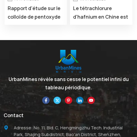
Rapport d'étude sur le
Le tétrachlorure
colloïde de pentoxyde
d'hafnium en Chine est
d'antimoine en Chine
en constante
2026-2031
expansion.
UrbanMines révèle sans cesse le potentiel infini du
tableau périodique.
Contact
Adresse: No. 11, Bld. C, Hengmingzhu Tech. Industrial
Park, Shajing Subdistrict, Bao'an District, Shenzhen,