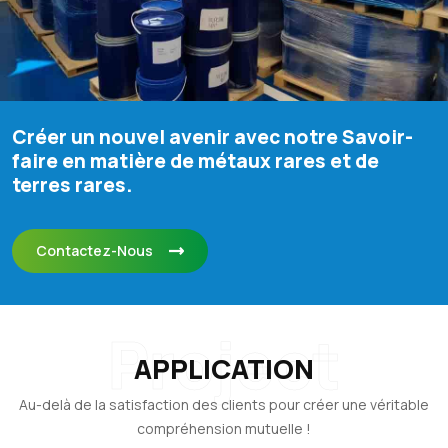
Créer un nouvel avenir avec notre Savoir-
faire en matière de métaux rares et de
terres rares.
Contactez-Nous
Project
APPLICATION
Au-delà de la satisfaction des clients pour créer une véritable
compréhension mutuelle !