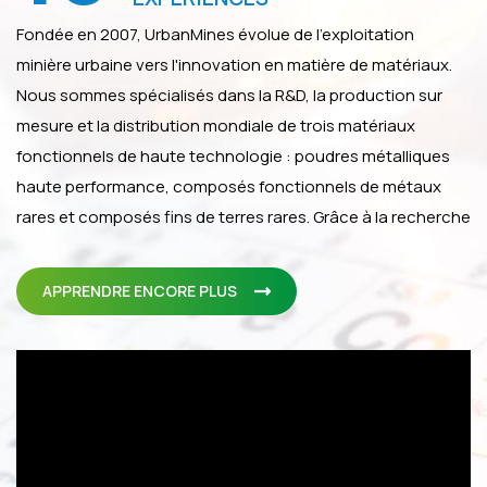
neutrons (c'est-à-dire
de bonnes propriétés
Fondée en 2007, UrbanMines évolue de l'exploitation
de protection contre
minière urbaine vers l'innovation en matière de matériaux.
les neutrons), la
Nous sommes spécialisés dans la R&D, la production sur
stabilité aux
mesure et la distribution mondiale de trois matériaux
rayonnements
ionisants et à la plupart
fonctionnels de haute technologie : poudres métalliques
des produits chimiques.
haute performance, composés fonctionnels de métaux
C'est un matériau
rares et composés fins de terres rares. Grâce à la recherche
approprié pour de
nombreuses
universitaire de Hong Kong et à un système de production
applications hautes
stable, nos produits se distinguent par leur grande pureté,
APPRENDRE ENCORE PLUS
performances en raison
leur qualité maîtrisable, l'homogénéité de leurs lots et une
de sa combinaison
livraison fiable. Nous sommes un partenaire technologique
attrayante de
propriétés. Sa dureté
de confiance pour la chaîne d'approvisionnement de
exceptionnelle en fait
l'industrie manufacturière de pointe.
une poudre abrasive
adaptée au rodage, au
polissage et à la
découpe au jet d'eau