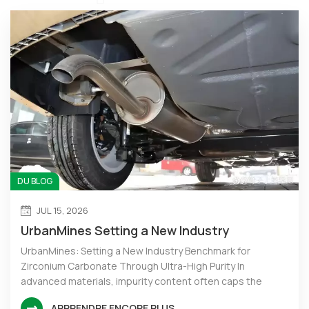
DU BLOG
JUL 15, 2026
UrbanMines Setting a New Industry
Benchmark for Zirconium Carbonate
UrbanMines: Setting a New Industry Benchmark for
Zirconium Carbonate Through Ultra-High Purity In
advanced materials, impurity content often caps the
performance of finished products. UrbanMines fully
APPRENDRE ENCORE PLUS