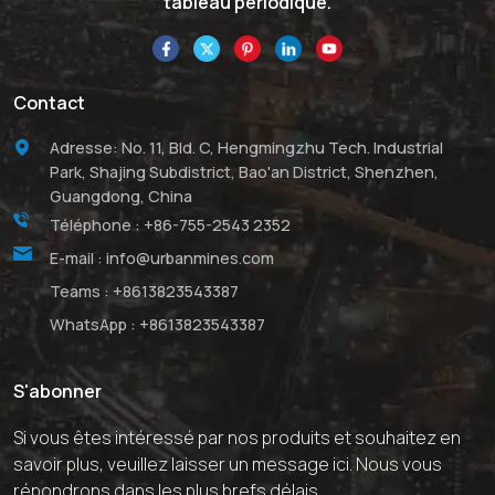
tableau périodique.
Contact
Adresse: No. 11, Bld. C, Hengmingzhu Tech. Industrial
Park, Shajing Subdistrict, Bao'an District, Shenzhen,
Guangdong, China
Téléphone :
+86-755-2543 2352
E-mail :
info@urbanmines.com
Teams :
+8613823543387
WhatsApp :
+8613823543387
S'abonner
Si vous êtes intéressé par nos produits et souhaitez en
savoir plus, veuillez laisser un message ici. Nous vous
répondrons dans les plus brefs délais.