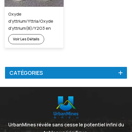
Oxyde
d'yttrium/Yttria/Oxyde
d'yttrium(III)/Y2O3 en
poudre 1314-36-9
Voir Les Détails
CATÉGORIES
UrbanMines révèle sans cesse le potentiel infini du