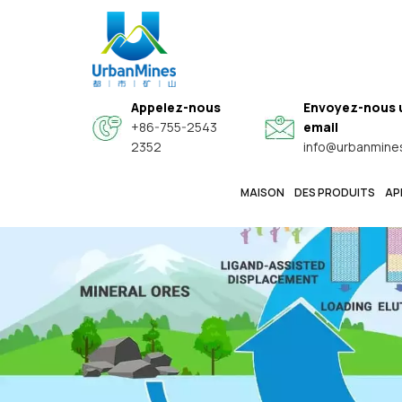
Appelez-nous
Envoyez-nous 
+86-755-2543
email
2352
info@urbanmine
MAISON
DES PRODUITS
AP
Poudres Sphériques D'alliage Haut De Gamme Spéciales
Poudres Métalliques Fines De Haute Pureté Et De Qualité Électronique
Poudres Fonctionnelles Conductrices Composites Noyau-Coquille