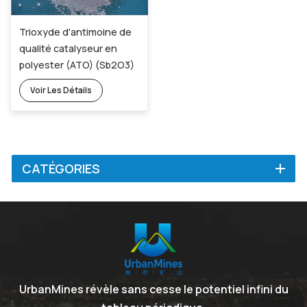
Trioxyde d'antimoine de
qualité catalyseur en
polyester (ATO) (Sb2O3)
1309-64-4
Voir Les Détails
CATÉGORIES
UrbanMines révèle sans cesse le potentiel infini du