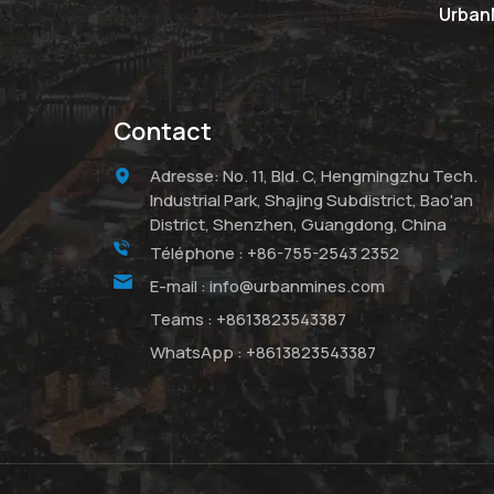
UrbanM
Contact
Adresse: No. 11, Bld. C, Hengmingzhu Tech.
Industrial Park, Shajing Subdistrict, Bao'an
District, Shenzhen, Guangdong, China
Téléphone :
+86-755-2543 2352
E-mail :
info@urbanmines.com
Teams :
+8613823543387
WhatsApp :
+8613823543387