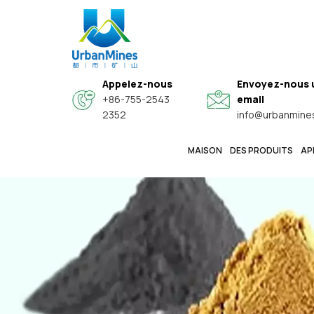
Appelez-nous
Envoyez-nous 
+86-755-2543
email
2352
info@urbanmine
MAISON
DES PRODUITS
AP
Poudres Sphériques D'alliage Haut De Gamme Spéciales
Poudres Métalliques Fines De Haute Pureté Et De Qualité Électronique
Poudres Fonctionnelles Conductrices Composites Noyau-Coquille