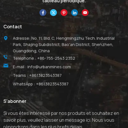
tableau périodique.
Contact
Adresse: No. 11, Bld. C, Hengmingzhu Tech. Industrial
Park, Shajing Subdistrict, Bao'an District, Shenzhen,
Guangdong, China
Téléphone :
+86-755-2543 2352
E-mail :
info@urbanmines.com
Teams :
+8613823543387
WhatsApp :
+8613823543387
S'abonner
Si vous êtes intéressé par nos produits et souhaitez en
savoir plus, veuillez laisser un message ici. Nous vous
répondrons dans les plus brefs délais.