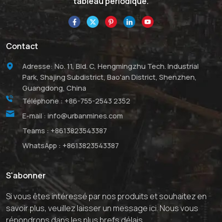
tableau périodique.
Contact
Adresse: No. 11, Bld. C, Hengmingzhu Tech. Industrial
Park, Shajing Subdistrict, Bao'an District, Shenzhen,
Guangdong, China
Téléphone :
+86-755-2543 2352
E-mail :
info@urbanmines.com
Teams :
+8613823543387
WhatsApp :
+8613823543387
S'abonner
Si vous êtes intéressé par nos produits et souhaitez en
savoir plus, veuillez laisser un message ici. Nous vous
répondrons dans les plus brefs délais.