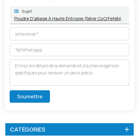
Sujet :
Poudre D'alliage À Haute Entropie (série CoCrFeNiMn, Etc.)
Soumettre
CATÉGORIES