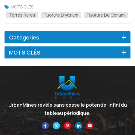
fonctionnels importants qui possèdent des avantages uniques en
MOTS CLÉS :
termes de caractéristiques d’absorption infraroug...
Terres Rares
Fluorure D'yttrium
Fluorure De Cérium
Catégories
MOTS CLÉS
UrbanMines révèle sans cesse le potentiel infini du
tableau périodique.